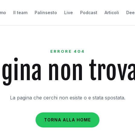
amo
Il team
Palinsesto
Live
Podcast
Articoli
Dee
ERRORE 404
gina non trov
La pagina che cerchi non esiste o e stata spostata.
TORNA ALLA HOME