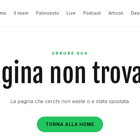
amo
Il team
Palinsesto
Live
Podcast
Articoli
Dee
ERRORE 404
gina non trov
La pagina che cerchi non esiste o e stata spostata.
TORNA ALLA HOME